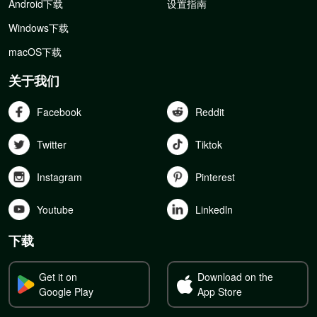
Android下载
设置指南
Windows下载
macOS下载
关于我们
Facebook
Reddit
Twitter
Tiktok
Instagram
Pinterest
Youtube
Linkedln
下载
Get it on
Download on the
Google Play
App Store