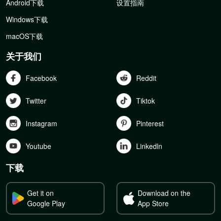
Android下载
设置指南
Windows下载
macOS下载
关于我们
Facebook
Reddit
Twitter
Tiktok
Instagram
Pinterest
Youtube
Linkedln
下载
Get it on
Download on the
Google Play
App Store