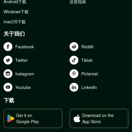
Android下载
设置指南
Windows下载
macOS下载
关于我们
Facebook
Reddit
Twitter
Tiktok
Instagram
Pinterest
Youtube
Linkedln
下载
Get it on
Download on the
Google Play
App Store