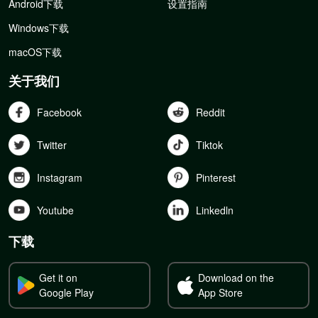
Android下载
设置指南
Windows下载
macOS下载
关于我们
Facebook
Reddit
Twitter
Tiktok
Instagram
Pinterest
Youtube
Linkedln
下载
Get it on
Download on the
Google Play
App Store