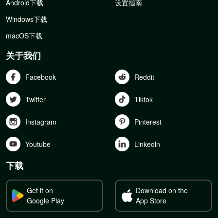
Android下载
设置指南
Windows下载
macOS下载
关于我们
Facebook
Reddit
Twitter
Tiktok
Instagram
Pinterest
Youtube
Linkedln
下载
Get it on
Download on the
Google Play
App Store