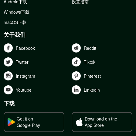
Android下载
设置指南
Windows下载
macOS下载
关于我们
Facebook
Reddit
Twitter
Tiktok
Instagram
Pinterest
Youtube
Linkedln
下载
Get it on
Download on the
Google Play
App Store