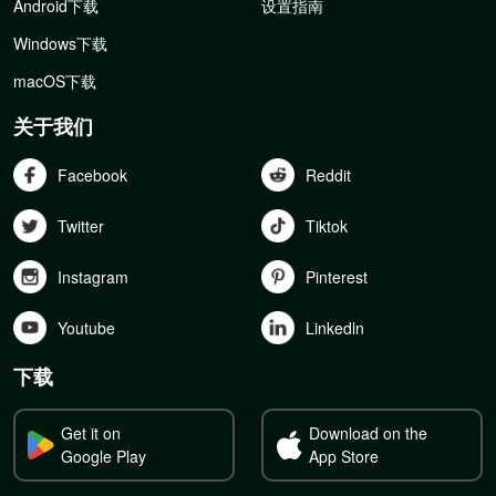
Android下载
设置指南
Windows下载
macOS下载
关于我们
Facebook
Reddit
Twitter
Tiktok
Instagram
Pinterest
Youtube
Linkedln
下载
Get it on
Download on the
Google Play
App Store