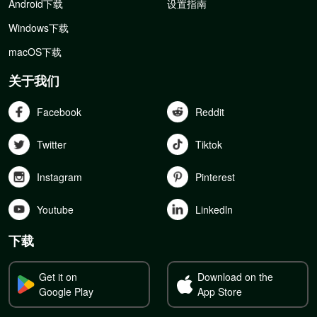
Android下载
设置指南
Windows下载
macOS下载
关于我们
Facebook
Reddit
Twitter
Tiktok
Instagram
Pinterest
Youtube
Linkedln
下载
Get it on
Download on the
Google Play
App Store