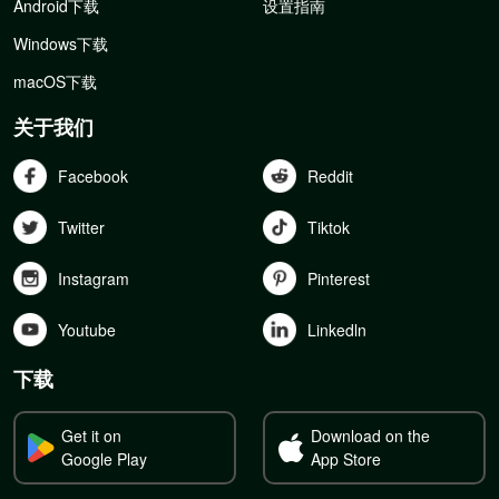
Android下载
设置指南
Windows下载
macOS下载
关于我们
Facebook
Reddit
Twitter
Tiktok
Instagram
Pinterest
Youtube
Linkedln
下载
Get it on
Download on the
Google Play
App Store