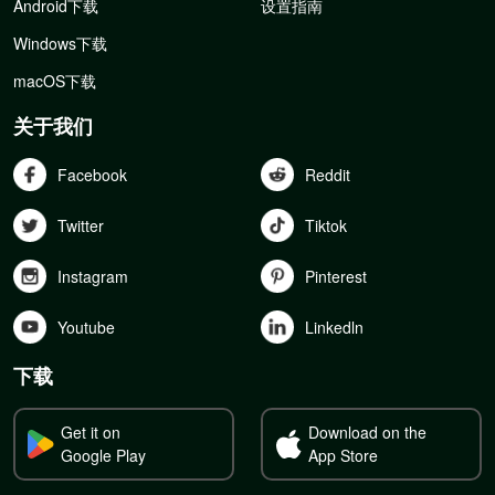
Android下载
设置指南
Windows下载
macOS下载
关于我们
Facebook
Reddit
Twitter
Tiktok
Instagram
Pinterest
Youtube
Linkedln
下载
Get it on
Download on the
Google Play
App Store