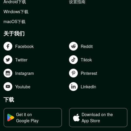
Android下载
设置指南
Windows下载
macOS下载
关于我们
Facebook
Reddit
Twitter
Tiktok
Instagram
Pinterest
Youtube
Linkedln
下载
Get it on
Download on the
Google Play
App Store