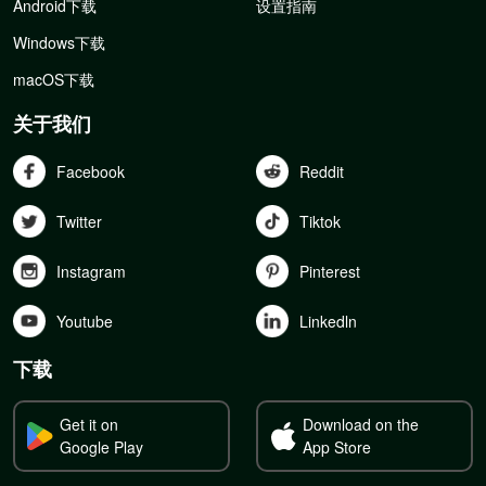
Android下载
设置指南
Windows下载
macOS下载
关于我们
Facebook
Reddit
Twitter
Tiktok
Instagram
Pinterest
Youtube
Linkedln
下载
Get it on
Download on the
Google Play
App Store