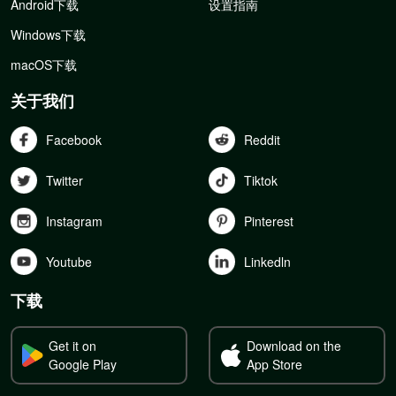
Android下载
设置指南
Windows下载
macOS下载
关于我们
Facebook
Reddit
Twitter
Tiktok
Instagram
Pinterest
Youtube
Linkedln
下载
Get it on
Download on the
Google Play
App Store