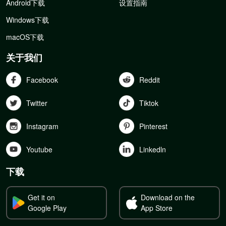
Android下载
设置指南
Windows下载
macOS下载
关于我们
Facebook
Reddit
Twitter
Tiktok
Instagram
Pinterest
Youtube
Linkedln
下载
Get it on
Download on the
Google Play
App Store