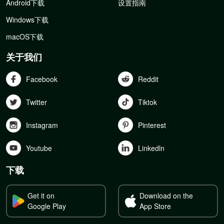
Android下载
设置指南
Windows下载
macOS下载
关于我们
Facebook
Reddit
Twitter
Tiktok
Instagram
Pinterest
Youtube
Linkedln
下载
Get it on
Download on the
Google Play
App Store