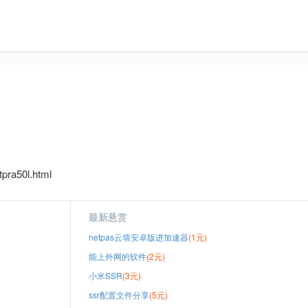
pra50l.html
最新悬赏
netpas云墙安卓版进加速器
(1元)
能上外网的软件
(2元)
小米SSR
(3元)
ssr配置文件分享
(5元)