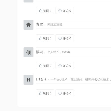
赞同
0
评论 0
青
青空
·
网络加速器
赞同
0
评论 0
倾
倾城
·
个人站长，xxxxb
赞同
0
评论 0
H
Hit＆R
·
十年seo技术，喜欢建站、研究排名优化技术
赞同
0
评论 0