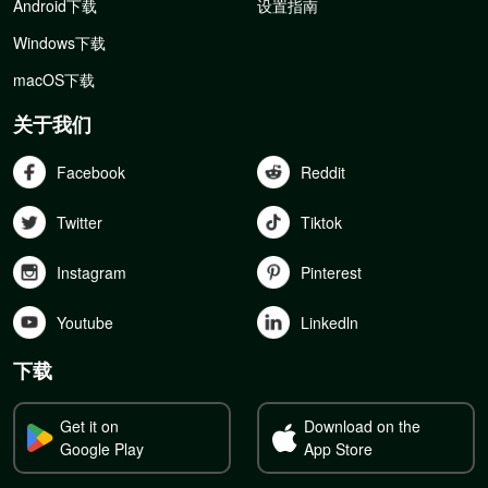
Android下载
设置指南
Windows下载
macOS下载
关于我们
Facebook
Reddit
Twitter
Tiktok
Instagram
Pinterest
Youtube
Linkedln
下载
Get it on
Download on the
Google Play
App Store