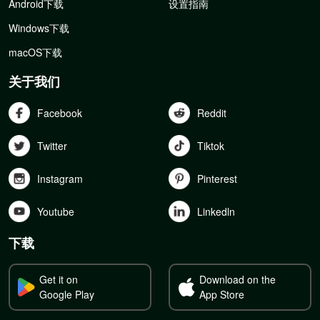
Android下载
设置指南
Windows下载
macOS下载
关于我们
Facebook
Reddit
Twitter
Tiktok
Instagram
Pinterest
Youtube
Linkedln
下载
Get it on
Download on the
Google Play
App Store