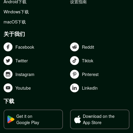
Android下载
设置指南
Windows下载
macOS下载
关于我们
Facebook
Reddit
Twitter
Tiktok
Instagram
Pinterest
Youtube
Linkedln
下载
Get it on
Download on the
Google Play
App Store