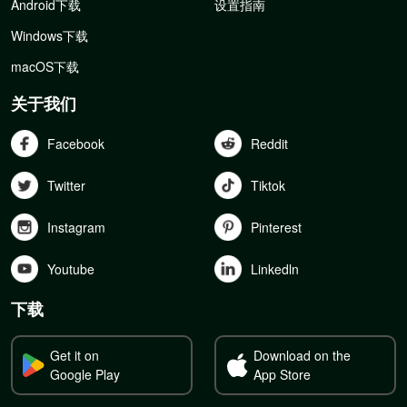
Android下载
设置指南
Windows下载
macOS下载
关于我们
Facebook
Reddit
Twitter
Tiktok
Instagram
Pinterest
Youtube
Linkedln
下载
Get it on
Download on the
Google Play
App Store