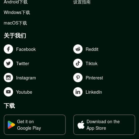
Android下载
设置指南
Windows下载
macOS下载
关于我们
Facebook
Reddit
Twitter
Tiktok
Instagram
Pinterest
Youtube
Linkedln
下载
Get it on
Download on the
Google Play
App Store