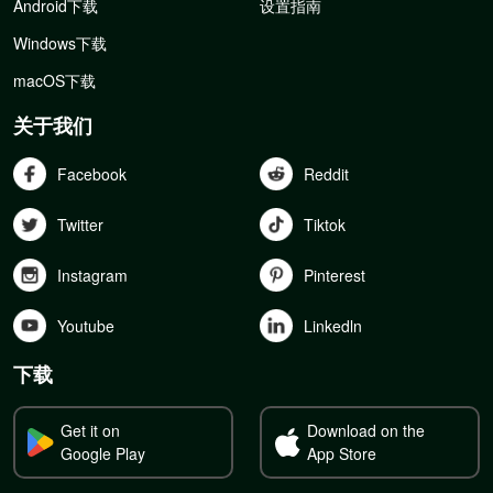
Android下载
设置指南
Windows下载
macOS下载
关于我们
Facebook
Reddit
Twitter
Tiktok
Instagram
Pinterest
Youtube
Linkedln
下载
Get it on
Download on the
Google Play
App Store