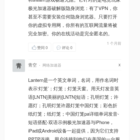
极光加速器破解版隐身浏览：有了VPN，你
甚至不需要安装任何隐身浏览器。只要打开
你的虚拟专用网，你所有的互联网流量将被
完全加密。你的在线活动是完全匿名的。
1 个月前
赞同
0
评论 0
x
青
青空
·
网络加速器
Lantern是一个英文单词，名词，用作名词时
表示‘灯笼’；灯笼；灯笼天窗。用天灯发音英
语[LNTN]美丽的[LNTN]短语；孔明灯笼；许
愿灯；孔明灯笼许愿灯笼中国灯笼；彩色折
纸灯笼；纸灯笼；中国灯笼pa详细单词发音-
短语搭配-双语示例极光加速器与iPhone，
iPad或Android设备一起提供，因为它们支持
PPTP连接。用户连接到他们在美国的一台服