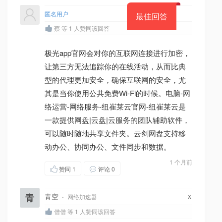
匿名用户
最佳回答
蔡 等 1 人赞同该回答
极光app官网会对你的互联网连接进行加密，
让第三方无法追踪你的在线活动，从而比典
型的代理更加安全，确保互联网的安全，尤
其是当你使用公共免费Wi-Fi的时候。电脑-网
络运营-网络服务-纽崔莱云官网-纽崔莱云是
一款提供网盘|云盘|云服务的团队辅助软件，
可以随时随地共享文件夹。云剑网盘支持移
动办公、协同办公、文件同步和数据。
1 个月前
赞同
1
评论 0
x
青
青空
·
网络加速器
僧僧 等 1 人赞同该回答