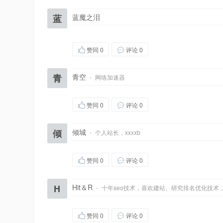
蓝
蓝魔之泪
赞同
0
评论 0
青
青空
·
网络加速器
赞同
0
评论 0
倾
倾城
·
个人站长，xxxxb
赞同
0
评论 0
H
Hit＆R
·
十年seo技术，喜欢建站、研究排名优化技术
赞同
0
评论 0