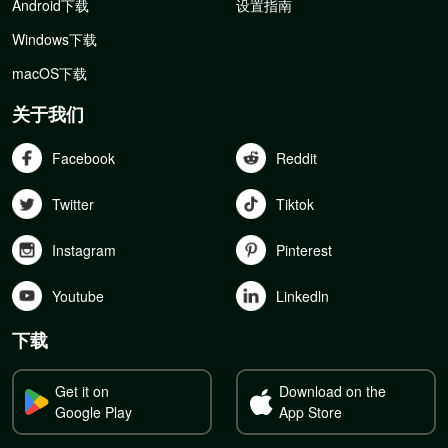
Android下载
设置指南
Windows下载
macOS下载
关于我们
Facebook
Reddit
Twitter
Tiktok
Instagram
Pinterest
Youtube
Linkedln
下载
Get it on
Download on the
Google Play
App Store