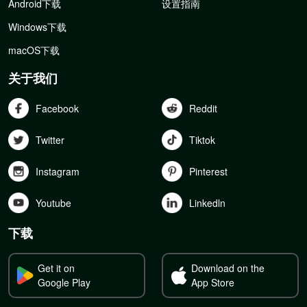
Android下载
设置指南
Windows下载
macOS下载
关于我们
Facebook
Reddit
Twitter
Tiktok
Instagram
Pinterest
Youtube
Linkedln
下载
Get it on
Download on the
Google Play
App Store