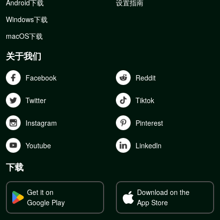
Android下载
设置指南
Windows下载
macOS下载
关于我们
Facebook
Reddit
Twitter
Tiktok
Instagram
Pinterest
Youtube
Linkedln
下载
Get it on
Download on the
Google Play
App Store