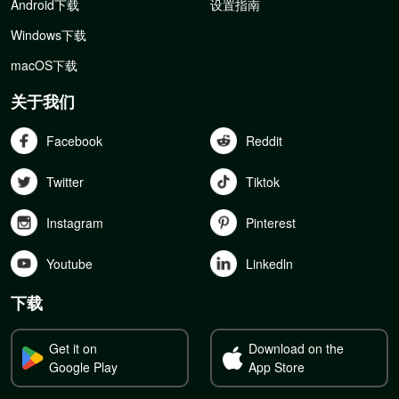
Android下载
设置指南
Windows下载
macOS下载
关于我们
Facebook
Reddit
Twitter
Tiktok
Instagram
Pinterest
Youtube
Linkedln
下载
Get it on
Download on the
Google Play
App Store