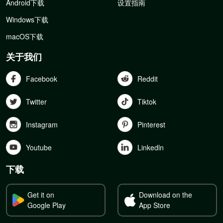
Android下载
设置指南
Windows下载
macOS下载
关于我们
Facebook
Reddit
Twitter
Tiktok
Instagram
Pinterest
Youtube
Linkedln
下载
Get it on
Download on the
Google Play
App Store