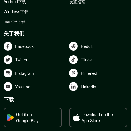
Android下载
设置指南
Windows下载
macOS下载
关于我们
Facebook
Reddit
Twitter
Tiktok
Instagram
Pinterest
Youtube
Linkedln
下载
Get it on
Download on the
Google Play
App Store