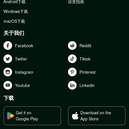
Android下载
设置指南
Windows下载
macOS下载
关于我们
Facebook
Reddit
Twitter
Tiktok
Instagram
Pinterest
Youtube
Linkedln
下载
Get it on
Download on the
Google Play
App Store