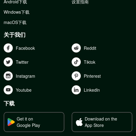
Android下载
设置指南
Windows下载
macOS下载
关于我们
Facebook
Reddit
Twitter
Tiktok
Instagram
Pinterest
Youtube
Linkedln
下载
Get it on
Download on the
Google Play
App Store