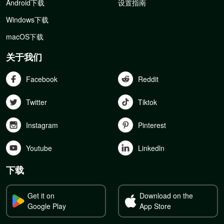
Android下载
设置指南
Windows下载
macOS下载
关于我们
Facebook
Reddit
Twitter
Tiktok
Instagram
Pinterest
Youtube
Linkedln
下载
Get it on
Download on the
Google Play
App Store