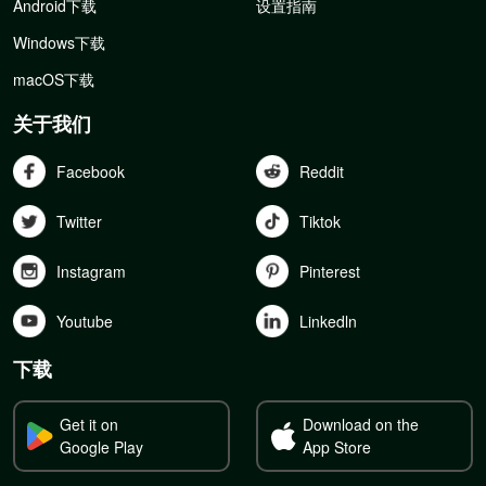
Android下载
设置指南
Windows下载
macOS下载
关于我们
Facebook
Reddit
Twitter
Tiktok
Instagram
Pinterest
Youtube
Linkedln
下载
Get it on
Download on the
Google Play
App Store