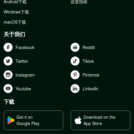
Android下载
设置指南
Windows下载
macOS下载
关于我们
Facebook
Reddit
Twitter
Tiktok
Instagram
Pinterest
Youtube
Linkedln
下载
Get it on
Download on the
Google Play
App Store