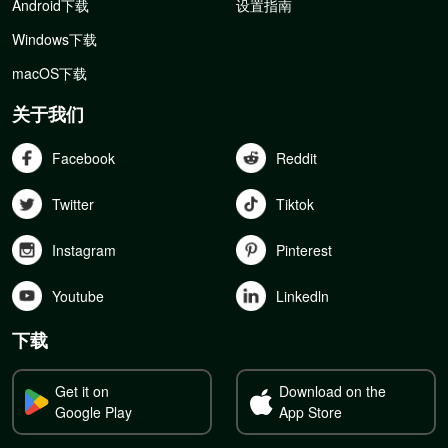
Android下载
设置指南
Windows下载
macOS下载
关于我们
Facebook
Reddit
Twitter
Tiktok
Instagram
Pinterest
Youtube
Linkedln
下载
Get it on
Download on the
Google Play
App Store