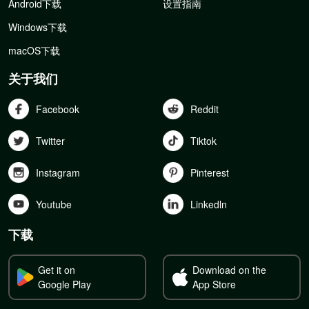
Android下载
设置指南
Windows下载
macOS下载
关于我们
Facebook
Reddit
Twitter
Tiktok
Instagram
Pinterest
Youtube
Linkedln
下载
Get it on
Download on the
Google Play
App Store