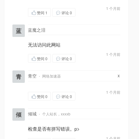
1 个月前
赞同
1
评论 0
蓝
蓝魔之泪
无法访问此网站
1 个月前
赞同
0
评论 0
x
青
青空
·
网络加速器
1 个月前
赞同
0
评论 0
倾
倾城
·
个人站长，xxxxb
检查是否有拼写错误。p>
1 个月前