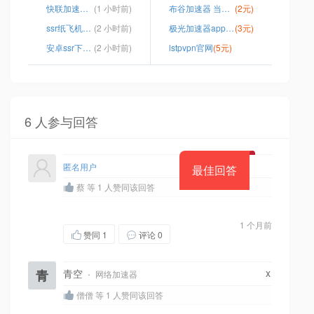
快联加速器 什么用啊
(1 小时前)
布谷加速器 当前设备时间错误
(2元)
ssr纸飞机节点
(2 小时前)
极光加速器app下载安装
(3元)
安卓ssr下载工具
(2 小时前)
lstpvpn官网
(5元)
6 人参与回答
匿名用户
最佳回答
蔡 等 1 人赞同该回答
1 个月前
赞同
1
评论 0
x
青
青空
·
网络加速器
僧僧 等 1 人赞同该回答