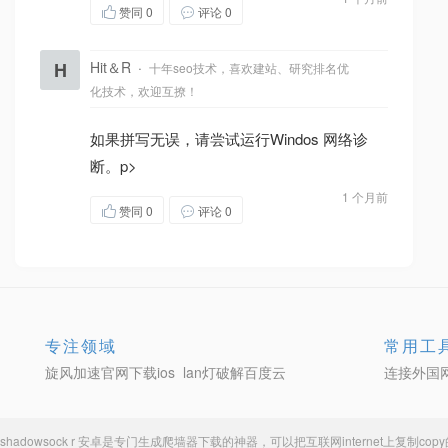
赞同
0
评论 0
H
Hit＆R
·
十年seo技术，喜欢建站、研究排名优
化技术，欢迎互撩！
如果拼写无误，请尝试运行Windos 网络诊
断。p>
1 个月前
赞同
0
评论 0
专注领域
常用工
旋风加速官网下载ios
lan灯破解百度云
连接外国
shadowsock r 安卓
是专门生成
爬墙器下载
的神器，可以把互联网internet上复制c