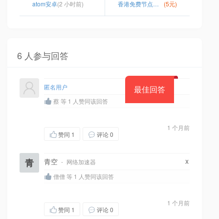
atom安卓
(2 小时前)
香港免费节点更新
(5元)
6 人参与回答
匿名用户
最佳回答
蔡 等 1 人赞同该回答
1 个月前
赞同
1
评论 0
x
青
青空
·
网络加速器
僧僧 等 1 人赞同该回答
1 个月前
赞同
1
评论 0