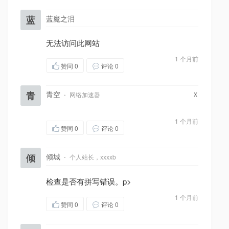
蓝
蓝魔之泪
无法访问此网站
1 个月前
赞同
0
评论 0
x
青
青空
·
网络加速器
1 个月前
赞同
0
评论 0
倾
倾城
·
个人站长，xxxxb
检查是否有拼写错误。p>
1 个月前
赞同
0
评论 0