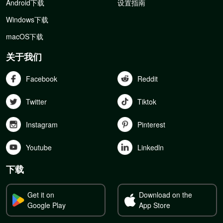
Android下载
设置指南
Windows下载
macOS下载
关于我们
Facebook
Reddit
Twitter
Tiktok
Instagram
Pinterest
Youtube
Linkedln
下载
Get it on
Download on the
Google Play
App Store