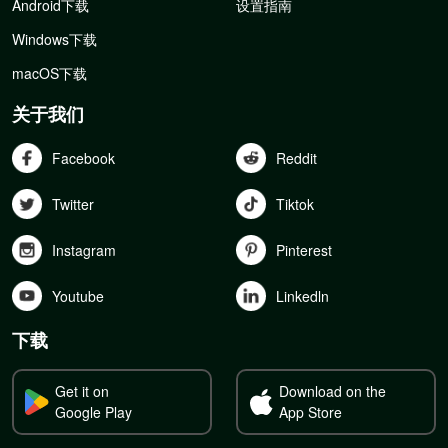
Android下载
设置指南
Windows下载
macOS下载
关于我们
Facebook
Reddit
Twitter
Tiktok
Instagram
Pinterest
Youtube
Linkedln
下载
Get it on
Download on the
Google Play
App Store