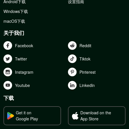
Android下载
设置指南
Windows下载
macOS下载
关于我们
Facebook
Reddit
Twitter
Tiktok
Instagram
Pinterest
Youtube
Linkedln
下载
Get it on
Download on the
Google Play
App Store