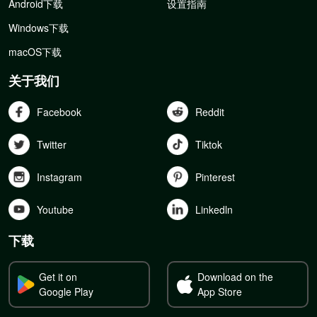
Android下载
设置指南
Windows下载
macOS下载
关于我们
Facebook
Reddit
Twitter
Tiktok
Instagram
Pinterest
Youtube
Linkedln
下载
Get it on
Download on the
Google Play
App Store