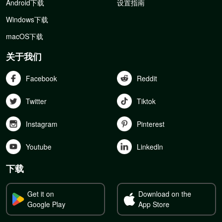
Android下载
设置指南
Windows下载
macOS下载
关于我们
Facebook
Reddit
Twitter
Tiktok
Instagram
Pinterest
Youtube
Linkedln
下载
Get it on
Download on the
Google Play
App Store