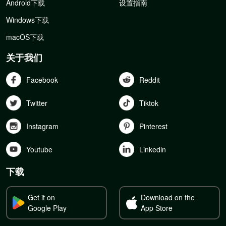
Android下载
设置指南
Windows下载
macOS下载
关于我们
Facebook
Reddit
Twitter
Tiktok
Instagram
Pinterest
Youtube
Linkedln
下载
Get it on
Download on the
Google Play
App Store