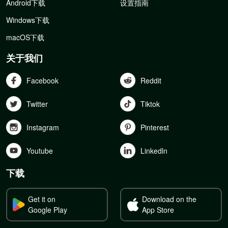
Android下载
设置指南
Windows下载
macOS下载
关于我们
Facebook
Reddit
Twitter
Tiktok
Instagram
Pinterest
Youtube
Linkedln
下载
Get it on
Download on the
Google Play
App Store