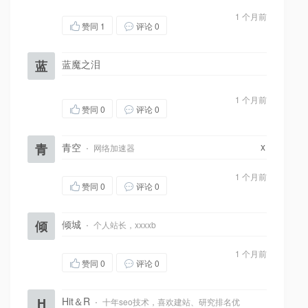
1 个月前
赞同
1
评论 0
蓝
蓝魔之泪
1 个月前
赞同
0
评论 0
x
青
青空
·
网络加速器
1 个月前
赞同
0
评论 0
倾
倾城
·
个人站长，xxxxb
1 个月前
赞同
0
评论 0
H
Hit＆R
·
十年seo技术，喜欢建站、研究排名优