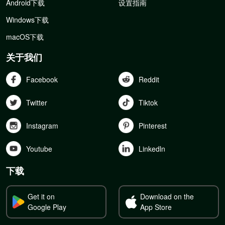
Android下载
设置指南
Windows下载
macOS下载
关于我们
Facebook
Reddit
Twitter
Tiktok
Instagram
Pinterest
Youtube
Linkedln
下载
Get it on
Download on the
Google Play
App Store