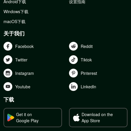
Android下载
设置指南
Windows下载
macOS下载
关于我们
Facebook
Reddit
Twitter
Tiktok
Instagram
Pinterest
Youtube
Linkedln
下载
Get it on
Download on the
Google Play
App Store