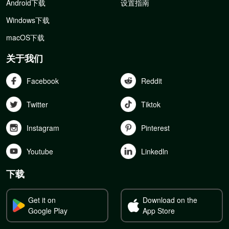
Android下载
设置指南
Windows下载
macOS下载
关于我们
Facebook
Reddit
Twitter
Tiktok
Instagram
Pinterest
Youtube
Linkedln
下载
Get it on
Download on the
Google Play
App Store